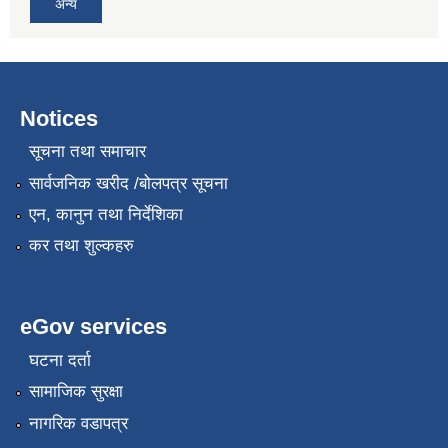
अन्य
Notices
सूचना तथा समाचार
सार्वजनिक खरीद /बोलपत्र सूचना
रोजगार तथा स्वरोजगार परियोजना(YEEP) संचालनमा शिप तालिमको लागि छोटो सुची प्रकाशन सम्बन्धि सूचना ।
एन, कानुन तथा निर्देशिका
कर तथा शुल्कहरु
रोजगार तथा स्वरोजगार बनाउने नि:शुल्क सिपमुलक तालिमको लागि आवेदन दिने सम्बन्धि सूचना ।
eGov services
रोजगार तथा स्वरोजगार सम्बन्धि तालिमको लागि छनौट सूचना सम्बन्धमा
घटना दर्ता
सामाजिक सुरक्षा
श्री रामको नवनिर्मित मन्दिरमा प्राण प्रतिष्ठामा दिपावली मनाउने सम्बन्धमा ।
नागरिक वडापत्र