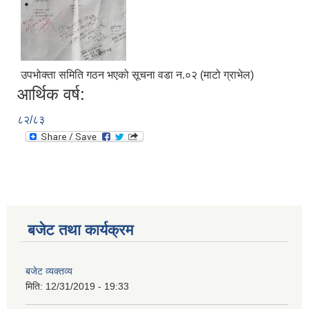
उपभोक्ता समिति गठन भएको सूचना वडा न.०२ (माटो ग्राभेल)
आर्थिक वर्ष:
८२/८३
आ.व.२०७६/०७७- COVID-19 कोरोना रोकथाम सम्बन्धि कमला नगरपालिकाको खर्च बिबरण |
बजेट तथा कार्यक्रम
करोना रोकथाम अस्पतालको लागि आवेदकहरुको अन्तर्वार्ता सम्बन्धि सूचना |
बजेट व्यक्तव्य
मिति:
12/31/2019 - 19:33
रोजगार तथा स्वरोजगारमूलक सीप तालिमका लागि आवेदन आहवान गर्ने सम्बन्धि सूचना !
झोलुंगे पुल (Suspension Bridge) को आशय पत्र सम्बन्धि सूचना ।