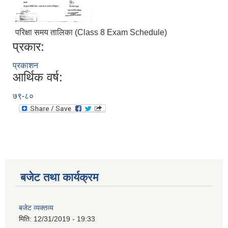
परिक्षा समय तालिका (Class 8 Exam Schedule)
प्रकार:
प्रकाशन
आर्थिक वर्ष:
७९-८०
आ.व.२०७६/०७७- COVID-19 कोरोना रोकथाम सम्बन्धि कमला नगरपालिकाको खर्च बिबरण |
बजेट तथा कार्यक्रम
करोना रोकथाम अस्पतालको लागि आवेदकहरुको अन्तर्वार्ता सम्बन्धि सूचना |
बजेट व्यक्तव्य
रोजगार तथा स्वरोजगारमूलक सीप तालिमका लागि आवेदन आहवान गर्ने सम्बन्धि सूचना !
मिति:
12/31/2019 - 19:33
झोलुंगे पुल (Suspension Bridge) को आशय पत्र सम्बन्धि सूचना ।