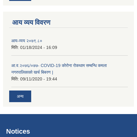
आय व्यय विवरण
आय-व्यय २०७९.८०
मिति:
01/18/2024 - 16:09
रोजगार तथा स्वरोजगार परियोजना(YEEP) संचालनमा शिप तालिमको लागि छोटो सुची प्रकाशन सम्बन्धि सूचना ।
आ.व.२०७६/०७७- COVID-19 कोरोना रोकथाम सम्बन्धि कमला
नगरपालिकाको खर्च बिबरण |
मिति:
09/11/2020 - 19:44
रोजगार तथा स्वरोजगार बनाउने नि:शुल्क सिपमुलक तालिमको लागि आवेदन दिने सम्बन्धि सूचना ।
अन्य
रोजगार तथा स्वरोजगार सम्बन्धि तालिमको लागि छनौट सूचना सम्बन्धमा
श्री रामको नवनिर्मित मन्दिरमा प्राण प्रतिष्ठामा दिपावली मनाउने सम्बन्धमा ।
Notices