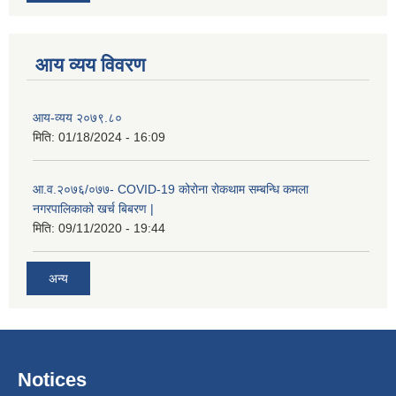
आय व्यय विवरण
आय-व्यय २०७९.८०
मिति:
01/18/2024 - 16:09
रोजगार तथा स्वरोजगार परियोजना(YEEP) संचालनमा शिप तालिमको लागि छोटो सुची प्रकाशन सम्बन्धि सूचना ।
आ.व.२०७६/०७७- COVID-19 कोरोना रोकथाम सम्बन्धि कमला
नगरपालिकाको खर्च बिबरण |
मिति:
09/11/2020 - 19:44
रोजगार तथा स्वरोजगार बनाउने नि:शुल्क सिपमुलक तालिमको लागि आवेदन दिने सम्बन्धि सूचना ।
अन्य
रोजगार तथा स्वरोजगार सम्बन्धि तालिमको लागि छनौट सूचना सम्बन्धमा
श्री रामको नवनिर्मित मन्दिरमा प्राण प्रतिष्ठामा दिपावली मनाउने सम्बन्धमा ।
Notices