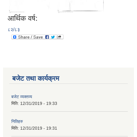
आर्थिक वर्ष:
८२/८३
बजेट तथा कार्यक्रम
आ.व.२०७६/०७७- COVID-19 कोरोना रोकथाम सम्बन्धि कमला नगरपालिकाको खर्च बिबरण |
बजेट व्यक्तव्य
मिति:
12/31/2019 - 19:33
करोना रोकथाम अस्पतालको लागि आवेदकहरुको अन्तर्वार्ता सम्बन्धि सूचना |
नितिहरु
मिति:
12/31/2019 - 19:31
रोजगार तथा स्वरोजगारमूलक सीप तालिमका लागि आवेदन आहवान गर्ने सम्बन्धि सूचना !
झोलुंगे पुल (Suspension Bridge) को आशय पत्र सम्बन्धि सूचना ।