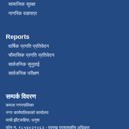
सामाजिक सुरक्षा
नागरिक वडापत्र
Reports
वार्षिक प्रगति प्रतिवेदन
चौमासिक प्रगति प्रतिवेदन
रोजगार तथा स्वरोजगार परियोजना(YEEP) संचालनमा शिप तालिमको लागि छोटो सुची प्रकाशन सम्बन्धि सूचना ।
सार्वजनिक सुनुवाई
सार्वजनिक परीक्षण
रोजगार तथा स्वरोजगार बनाउने नि:शुल्क सिपमुलक तालिमको लागि आवेदन दिने सम्बन्धि सूचना ।
रोजगार तथा स्वरोजगार सम्बन्धि तालिमको लागि छनौट सूचना सम्बन्धमा
सम्पर्क विवरण
कमला नगरपालिका
नगर कार्यपालिकाको कार्यालय
श्री रामको नवनिर्मित मन्दिरमा प्राण प्रतिष्ठामा दिपावली मनाउने सम्बन्धमा ।
माची झीटकहिया, धनुषा
फोन न‌. ९८५४०२९०६३ - प्रमुख प्रशासकीय अधिकृत