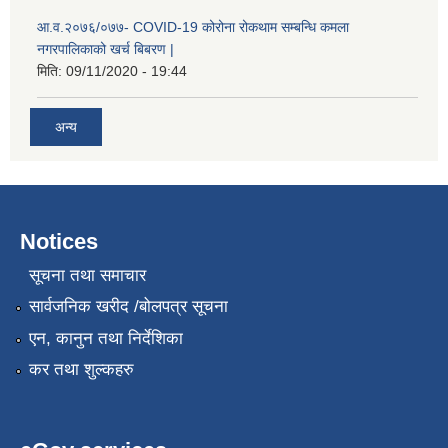
आ.व.२०७६/०७७- COVID-19 कोरोना रोकथाम सम्बन्धि कमला
नगरपालिकाको खर्च बिबरण |
मिति:
09/11/2020 - 19:44
अन्य
रोजगार तथा स्वरोजगार परियोजना(YEEP) संचालनमा शिप तालिमको लागि छोटो सुची प्रकाशन सम्बन्धि सूचना ।
Notices
रोजगार तथा स्वरोजगार बनाउने नि:शुल्क सिपमुलक तालिमको लागि आवेदन दिने सम्बन्धि सूचना ।
सूचना तथा समाचार
सार्वजनिक खरीद /बोलपत्र सूचना
रोजगार तथा स्वरोजगार सम्बन्धि तालिमको लागि छनौट सूचना सम्बन्धमा
एन, कानुन तथा निर्देशिका
कर तथा शुल्कहरु
श्री रामको नवनिर्मित मन्दिरमा प्राण प्रतिष्ठामा दिपावली मनाउने सम्बन्धमा ।