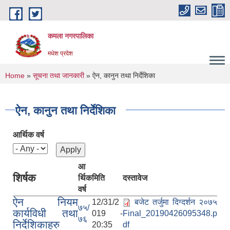
Skip to main content
कमला नगरपालिका
मधेश प्रदेश
You are here
Home
»
सूचना तथा जानकारी
» ऐन, कानुन तथा निर्देशिका
ऐन, कानुन तथा निर्देशिका
आर्थिक वर्ष
आ
शिर्षक
र्थिक
मिति
दस्तावेज
वर्ष
ऐन नियम
12/31/2
बजेट तर्जुमा दिग्दर्शन २०७५
७५/
कार्यविधी तथा
019 -
Final_20190426095348.p
७६
निर्देशिकाहरु
20:35
df