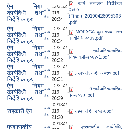
कार्य संचालन निर्देशिका
ऐन नियम
12/31/2
७५/
२०७५
कार्यविधी तथा
019 -
७६
(Final)_20190426095303
निर्देशिकाहरु
20:34
.pdf
ऐन नियम
12/31/2
७५/
MOFAGA युवा क्लब गठन
कार्यविधी तथा
019 -
७६
कार्यबिधि २०७६.pdf
निर्देशिकाहरु
20:34
ऐन नियम
12/31/2
७५/
सार्वजनिक-खरिद-
कार्यविधी तथा
019 -
७६
नियमावली-२०६४-1.pdf
निर्देशिकाहरु
20:32
ऐन नियम
12/31/2
७५/
कार्यविधी तथा
019 -
लेखापरीक्षण-ऐन-२०७५.pdf
७६
निर्देशिकाहरु
20:31
आ.व.२०७६/०७७- COVID-19 कोरोना रोकथाम सम्बन्धि कमला नगरपालिकाको खर्च बिबरण |
ऐन नियम
12/31/2
७५/
9.सार्वजनिक-खरिद-
कार्यविधी तथा
019 -
७६
ऐन-२०६३..pdf
निर्देशिकाहरु
20:29
करोना रोकथाम अस्पतालको लागि आवेदकहरुको अन्तर्वार्ता सम्बन्धि सूचना |
02/13/2
७५/
सहकारी ऐन
019 -
सहकारी ऐन २०७५.pdf
७६
21:20
रोजगार तथा स्वरोजगारमूलक सीप तालिमका लागि आवेदन आहवान गर्ने सम्बन्धि सूचना !
02/13/2
प्रशासकीय
७५/
प्रशासकीय कार्यविधि,
झोलुंगे पुल (Suspension Bridge) को आशय पत्र सम्बन्धि सूचना ।